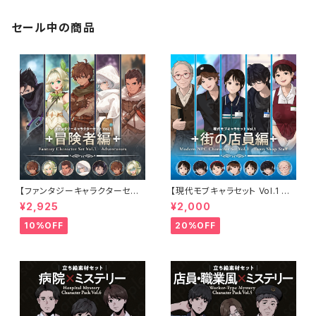
セール中の商品
【ファンタジーキャラクターセット
【現代モブキャラセット Vol.1 街
Vol.1 冒険者編】冒険者・弓使
の店員編】コンビニ・ファストフ
¥2,925
¥2,000
い・戦士・僧侶・アサシンの立ち
ード・スーパー・古本屋・オタク
絵素材5人セット・表情差分あり
店員の立ち絵素材5人セット・表
10%OFF
20%OFF
情差分あり