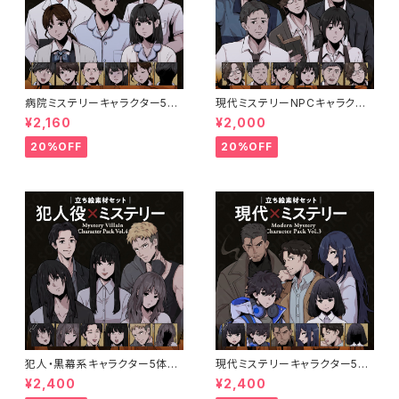
病院ミステリーキャラクター5体
現代ミステリーNPCキャラクタ
セットの立ち絵素材｜医師・看護
ー5体セット｜店員・運転手・情
¥2,160
¥2,000
師・患者・受付
報屋・TRPG向け立ち絵素材
20%OFF
20%OFF
犯人・黒幕系キャラクター5体セ
現代ミステリーキャラクター5体
ットの立ち絵素材｜ペン画調・ミ
セットの立ち絵素材｜ペン画調・
¥2,400
¥2,400
ステリー向け｜不良・ヤンデレ・
ミステリー・事件系向け｜探偵・