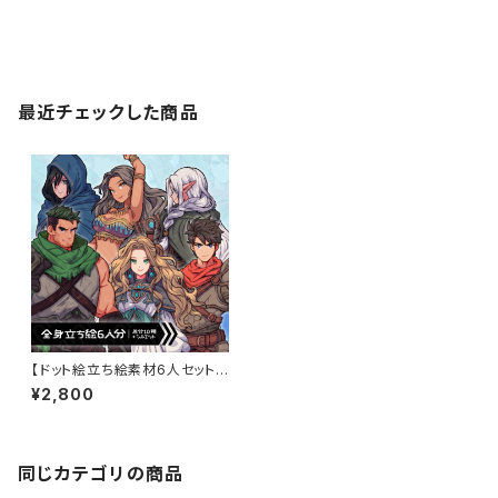
最近チェックした商品
【ドット絵立ち絵素材6人セット】
ファンタジーセットA・冒険パー
¥2,800
ティ男性女性キャラクターイラス
ト・剣士・魔法使い・アサシン・格
闘家・踊り子・弓師・全身表情10
種＋α
同じカテゴリの商品