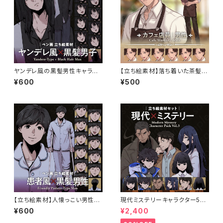
ヤンデレ風の黒髪男性キャラク
【立ち絵素材】落ち着いた茶髪の
ターの立ち絵素材｜ペン画調・
好青年キャラクター・茶色エプロ
¥600
¥500
ミステリー・犯人役向け
ンのカフェ店員風デザイン・表情
7種
【立ち絵素材】人懐っこい男性患
現代ミステリーキャラクター5体
者キャラクター｜表情13種・ペ
セットの立ち絵素材｜ペン画調・
¥600
¥2,400
ン画風・TRPG・ミステリー向け
ミステリー・事件系向け｜探偵・
刑事・エンジニアなど