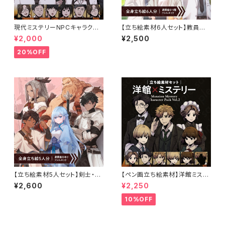
現代ミステリーNPCキャラクタ
【立ち絵素材6人セット】教員風
ー5体セット｜店員・運転手・情
男女のモブキャラクターイラス
¥2,000
¥2,500
報屋・TRPG向け立ち絵素材
ト・現代・体育教師・保健の先生・
校長・教頭・スーツ姿・全身表情
20%OFF
5種＋α
【立ち絵素材5人セット】剣士・騎
【ペン画立ち絵素材】洋館ミステ
士・戦士・盗賊・弓師・男女のキャ
リーキャラクターVol.2｜メイド・
¥2,600
¥2,250
ラクターイラスト・ファンタジー・
執事・探偵・少年・少女キャラ5体
表情差分あり
（表情差分あり）
10%OFF