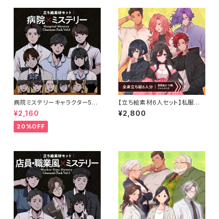
病院ミステリーキャラクター5体
【立ち絵素材6人セット】私服姿
セットの立ち絵素材｜医師・看護
などの10代〜20代・男性女性キ
¥2,160
¥2,800
師・患者・受付
ャラクターイラストセットA・大学
生・社会人・全身表情10種＋α
20%OFF