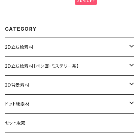
20%OFF
CATEGORY
2D立ち絵素材
ファンタジー
2D立ち絵素材【ペン画・ミステリー系】
女性
現代
現代
2D背景素材
男性
女性
女性
ファンタジー
ファンタジー
ドット絵素材
男性
男性
女性
現代
背景素材
セット販売