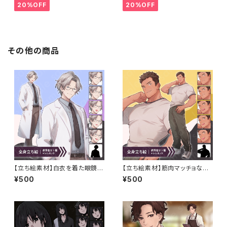
優等生など
刑事・エンジニアなど
20%OFF
20%OFF
その他の商品
【立ち絵素材】白衣を着た眼鏡姿
【立ち絵素材】筋肉マッチョな体
の白髪男性モブキャライラスト・
育教師風・茶髪男性のイラスト・
¥500
¥500
現代・医者・研究員・保健の先
現代系・モブキャラクター・全身
生・全身表情5種＋α
表情5種＋α【PSD付きセット有】