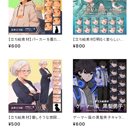
【立ち絵素材】パーカーを着た主
【立ち絵素材】明るく愛らしい占
人公風な雰囲気の茶髪少年の
術師風の女性キャラクター・水色
¥600
¥800
イラスト・現代・男の子・小学生・
髪・演出3スタイル・表情12種
全身表情11種＋α
【立ち絵素材】優しそうな雰囲気
ゲーマー風の黒髪男子キャラク
のスーツを着た校長風白髪女性
ターの立ち絵素材｜ペン画調・
¥500
¥600
モブキャライラスト・現代・教師・
現代ミステリー・日常向け
教頭・社長・全身表情5種＋α