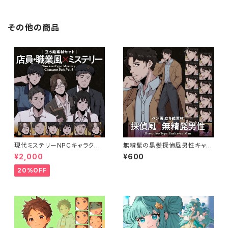
その他の商品
現代ミステリーNPCキャラクタ
無精髭の黒髪探偵風男性キャラ
ー5体セット｜店員・運転手・情
クターの立ち絵素材｜ペン画
¥2,000
¥600
報屋・TRPG向け立ち絵素材
調・ミステリー・サスペンス向け
20%OFF