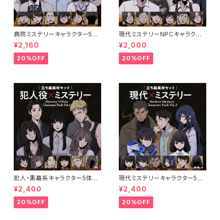
病院ミステリーキャラクター5体
現代ミステリーNPCキャラクタ
セットの立ち絵素材｜医師・看護
ー5体セット｜店員・運転手・情
¥2,160
¥2,000
師・患者・受付
報屋・TRPG向け立ち絵素材
20%OFF
20%OFF
犯人・黒幕系キャラクター5体セ
現代ミステリーキャラクター5体
ットの立ち絵素材｜ペン画調・ミ
セットの立ち絵素材｜ペン画調・
¥2,400
¥2,400
ステリー向け｜不良・ヤンデレ・
ミステリー・事件系向け｜探偵・
優等生など
刑事・エンジニアなど
20%OFF
20%OFF