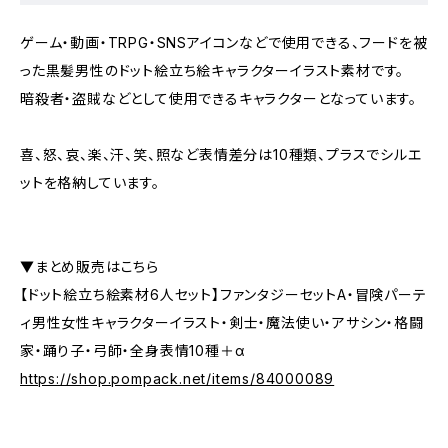
ゲーム・動画・TRPG・SNSアイコンなどで使用できる、フードを被
った黒髪男性のドット絵立ち絵キャラクターイラスト素材です。
暗殺者・盗賊などとして使用できるキャラクターとなっています。
喜、怒、哀、楽、汗、笑、照など表情差分は10種類、プラスでシルエ
ットを格納しています。
▼まとめ販売はこちら
【ドット絵立ち絵素材6人セット】ファンタジーセットA・冒険パーテ
ィ男性女性キャラクターイラスト・剣士・魔法使い・アサシン・格闘
家・踊り子・弓師・全身表情10種＋α
https://shop.pompack.net/items/84000089