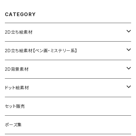
CATEGORY
2D立ち絵素材
ファンタジー
2D立ち絵素材【ペン画・ミステリー系】
女性
現代
現代
2D背景素材
男性
女性
女性
ファンタジー
ファンタジー
ドット絵素材
男性
男性
女性
現代
背景素材
セット販売
男性
ファンタジー
立ち絵素材
ポーズ集