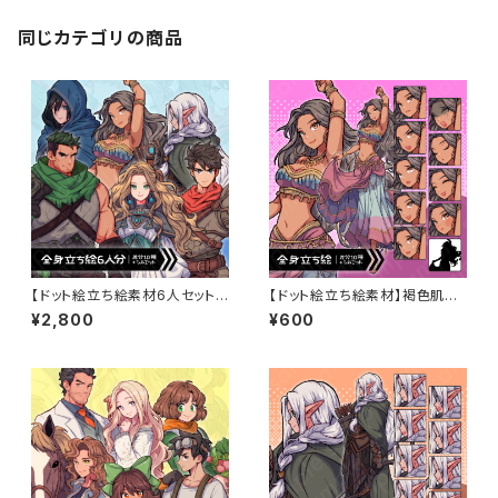
同じカテゴリの商品
【ドット絵立ち絵素材6人セット】
【ドット絵立ち絵素材】褐色肌の
ファンタジーセットA・冒険パー
踊り子風女性キャラクターイラス
¥2,800
¥600
ティ男性女性キャラクターイラス
ト・ファンタジー・茶髪ロングヘ
ト・剣士・魔法使い・アサシン・格
ア・全身表情10種＋α
闘家・踊り子・弓師・全身表情10
種＋α