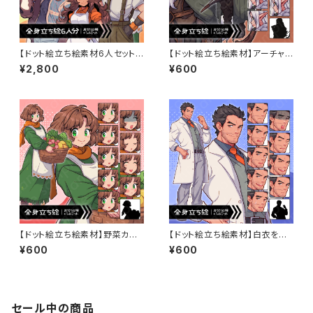
【ドット絵立ち絵素材6人セット】
【ドット絵立ち絵素材】アーチャ
ファンタジーセットC・男性女性
ーの白髪エルフのキャラクター
¥2,800
¥600
キャラクターイラスト・農家・看板
イラスト・ファンタジー・女性・男
娘・町娘・酪農家・牧場主・医者・
性・全身表情10種＋α
全身表情10種＋α
【ドット絵立ち絵素材】野菜カゴ
【ドット絵立ち絵素材】白衣を着
を持った茶髪ショートカットの女
た髭を生やした黒髪男性キャラ
¥600
¥600
性キャラクターイラスト・ファンタ
クターイラスト・医者・研究員・全
ジー・町娘・農家・全身表情10種
身表情10種＋α
＋α
セール中の商品