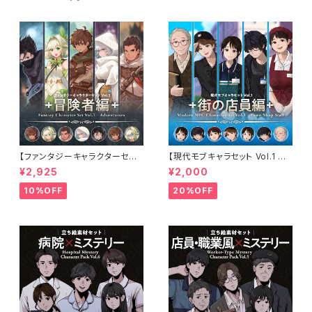
【ファンタジーキャラクターセット
【現代モブキャラセット Vol.1 街
Vol.1 冒険者編】冒険者・弓使
の店員編】コンビニ・ファストフ
¥2,925
¥2,000
い・戦士・僧侶・アサシンの立ち
ード・スーパー・古本屋・オタク
絵素材5人セット・表情差分あり
店員の立ち絵素材5人セット・表
10%OFF
20%OFF
情差分あり