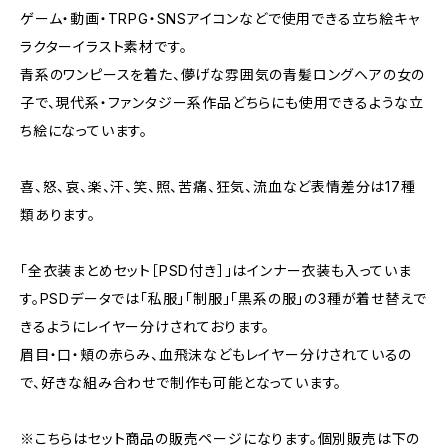
ゲーム・動画・TRPG・SNSアイコンなどで使用できる立ち絵キャ
ラクターイラスト素材です。
青系のワンピースを着た、儚げな雰囲気の青髪ロングヘアの女の
子で、現代系・ファンタジー系作品どちらにも使用できるような立
ち絵になっています。
喜、怒、哀、楽、汗、笑、照、苦痛、狂気、流血など表情差分は17種
類あります。
「全衣装まとめセット［PSD付き］」はインナー衣装も入っていま
す。PSDデータでは「私服」「制服」「黒系の服」の3種が着せ替えで
きるようにレイヤー分けされております。
眉目・口・頬の赤らみ、血飛沫などもレイヤー分けされているの
で、好きな組み合わせで制作も可能となっています。
※こちらはセット商品の販売ページになります。個別販売は下の