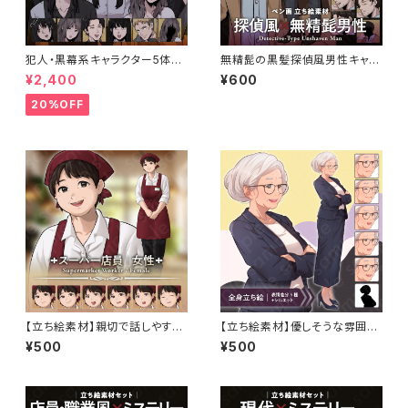
犯人・黒幕系キャラクター5体セ
無精髭の黒髪探偵風男性キャラ
ットの立ち絵素材｜ペン画調・ミ
クターの立ち絵素材｜ペン画
¥2,400
¥600
ステリー向け｜不良・ヤンデレ・
調・ミステリー・サスペンス向け
優等生など
20%OFF
【立ち絵素材】親切で話しやすい
【立ち絵素材】優しそうな雰囲気
スーパー店員の女性キャラクタ
のスーツを着た校長風白髪女性
¥500
¥500
ー・ふくよかな体型・表情7種
モブキャライラスト・現代・教師・
教頭・社長・全身表情5種＋α