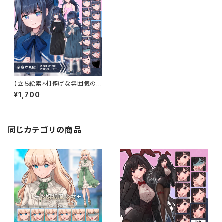
【立ち絵素材】儚げな雰囲気の
青髪少女のイラスト・私服・制
¥1,700
服・喪服・全身表情17種【PSD付
きセット有】
同じカテゴリの商品