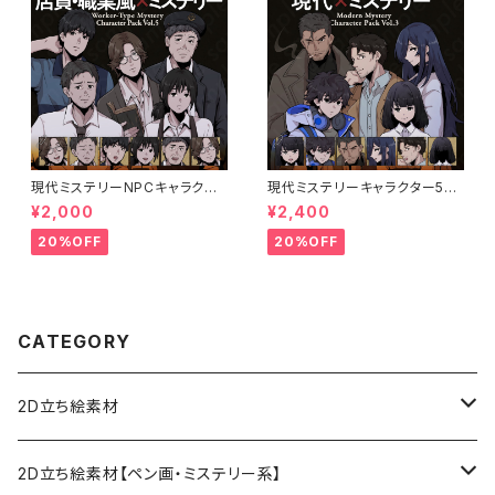
現代ミステリーNPCキャラクタ
現代ミステリーキャラクター5体
ー5体セット｜店員・運転手・情
セットの立ち絵素材｜ペン画調・
¥2,000
¥2,400
報屋・TRPG向け立ち絵素材
ミステリー・事件系向け｜探偵・
刑事・エンジニアなど
20%OFF
20%OFF
CATEGORY
2D立ち絵素材
ファンタジー
2D立ち絵素材【ペン画・ミステリー系】