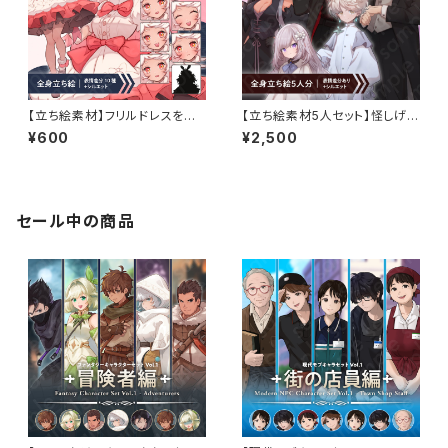
【立ち絵素材】フリルドレスを着
【立ち絵素材5人セット】怪しげな
たうさ耳女性のイラスト・ファン
少年少女・魔女・吸血鬼・執事・
¥600
¥2,500
タジー・獣人・リボン・全身表情1
男女のキャラクターイラスト・フ
0種＋α
ァンタジー・表情差分あり
セール中の商品