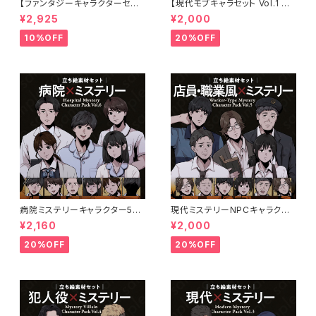
【ファンタジーキャラクターセット
【現代モブキャラセット Vol.1 街
Vol.1 冒険者編】冒険者・弓使
の店員編】コンビニ・ファストフ
¥2,925
¥2,000
い・戦士・僧侶・アサシンの立ち
ード・スーパー・古本屋・オタク
絵素材5人セット・表情差分あり
店員の立ち絵素材5人セット・表
10%OFF
20%OFF
情差分あり
病院ミステリーキャラクター5体
現代ミステリーNPCキャラクタ
セットの立ち絵素材｜医師・看護
ー5体セット｜店員・運転手・情
¥2,160
¥2,000
師・患者・受付
報屋・TRPG向け立ち絵素材
20%OFF
20%OFF