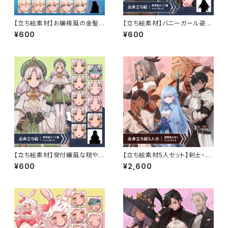
【立ち絵素材】お嬢様風の金髪
【立ち絵素材】バニーガール姿で
ロング少女キャラクター・白と緑
ツンデレ高飛車な雰囲気の黒髪
¥600
¥600
のワンピース・表情12種＋α
女性のイラスト・現代・ファンタ
ジー・スーツ・全身表情10種＋α
【立ち絵素材】受付嬢風な穏やか
【立ち絵素材5人セット】剣士・騎
な雰囲気の銀髪女性のイラス
士・戦士・盗賊・弓師・男女のキャ
¥600
¥2,600
ト・ファンタジー・看板娘・錬金術
ラクターイラスト・ファンタジー・
師・薬師・全身表情10種＋α
表情差分あり