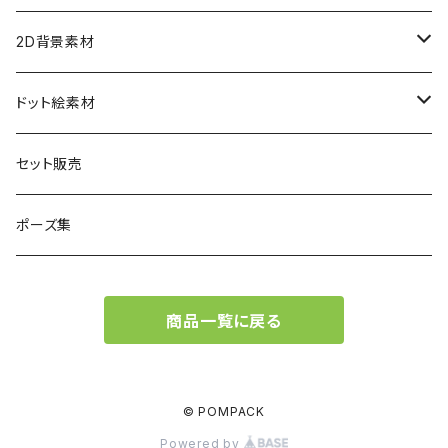
女性
現代
現代
2D背景素材
男性
女性
女性
ファンタジー
ファンタジー
ドット絵素材
男性
男性
女性
現代
背景素材
セット販売
男性
ファンタジー
立ち絵素材
ポーズ集
現代
ファンタジー
商品一覧に戻る
現代
© POMPACK
Powered by