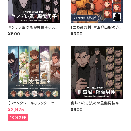
ヤンデレ風の黒髪男性キャラク
【立ち絵素材】雪山登山服の赤
ターの立ち絵素材｜ペン画調・
髪女性のイラスト・現代・三つ編
¥600
¥600
ミステリー・犯人役向け
み・全身表情10種＋α
【ファンタジーキャラクターセット
傷跡のある渋めの黒髪男性キャ
Vol.1 冒険者編】冒険者・弓使
ラクターの立ち絵素材｜ペン画
¥2,925
¥600
い・戦士・僧侶・アサシンの立ち
調・刑事・現代ミステリー向け
絵素材5人セット・表情差分あり
10%OFF