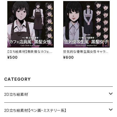
【立ち絵素材】無表情なカフェ店
狂気的な優等生風女性キャラク
員の女性キャラクター｜表情7
ターの立ち絵素材｜ペン画調・
¥500
¥600
種・ペン画風・TRPG・ミステリ
ミステリー・黒幕役向け
ー向け
CATEGORY
2D立ち絵素材
ファンタジー
2D立ち絵素材【ペン画・ミステリー系】