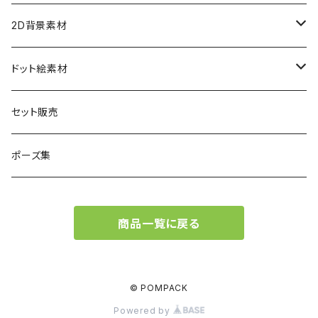
女性
現代
現代
2D背景素材
男性
女性
女性
ファンタジー
ファンタジー
ドット絵素材
男性
男性
女性
現代
背景素材
セット販売
男性
ファンタジー
立ち絵素材
ポーズ集
現代
ファンタジー
商品一覧に戻る
現代
© POMPACK
Powered by