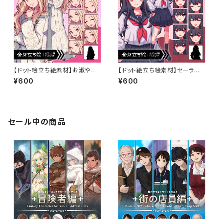
【ドット絵立ち絵素材】お淑やか
【ドット絵立ち絵素材】セーラー
な雰囲気の金髪ロングヘアの女
服を着た黒髪ロングヘアの勝気
¥600
¥600
性キャラクターイラスト・町娘・お
な女子中学生のイラスト・現代・
金持ちのお嬢様・全身表情10種
10代・全身表情10種＋α
＋α
セール中の商品