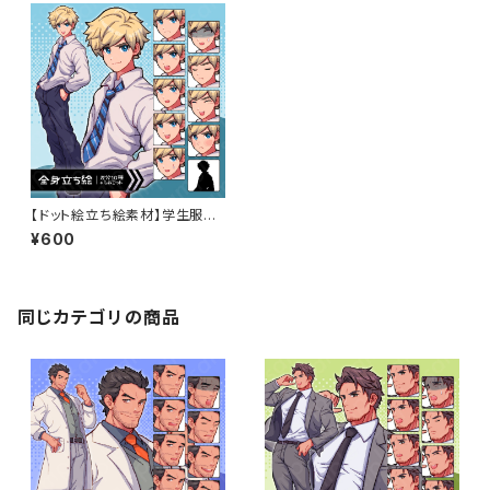
【ドット絵立ち絵素材】学生服を
着た金髪の男子中学生のイラス
¥600
ト・現代・10代・全身表情10種＋
α
同じカテゴリの商品