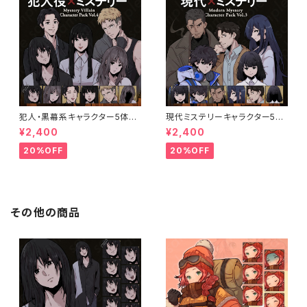
犯人・黒幕系キャラクター5体セ
現代ミステリーキャラクター5体
ットの立ち絵素材｜ペン画調・ミ
セットの立ち絵素材｜ペン画調・
¥2,400
¥2,400
ステリー向け｜不良・ヤンデレ・
ミステリー・事件系向け｜探偵・
優等生など
刑事・エンジニアなど
20%OFF
20%OFF
その他の商品