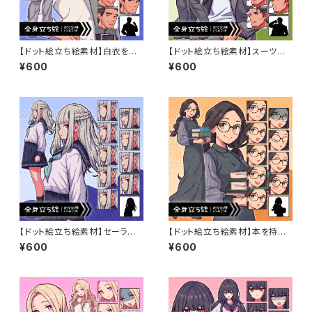
【ドット絵立ち絵素材】白衣を着
【ドット絵立ち絵素材】スーツを
た髭を生やした黒髪男性キャラ
着た茶髪の30〜40代男性のイ
¥600
¥600
クターイラスト・医者・研究員・全
ラスト・現代・教師・サラリーマ
身表情10種＋α
ン・全身表情10種＋α
【ドット絵立ち絵素材】セーラー
【ドット絵立ち絵素材】本を持っ
服を着た白髪ロングヘアのお嬢
た黒髪二つ結びの眼鏡女性キャ
¥600
¥600
様女子中学生のイラスト・現代・
ラクターイラスト・司書・店員・全
10代・全身表情10種＋α
身表情10種＋α