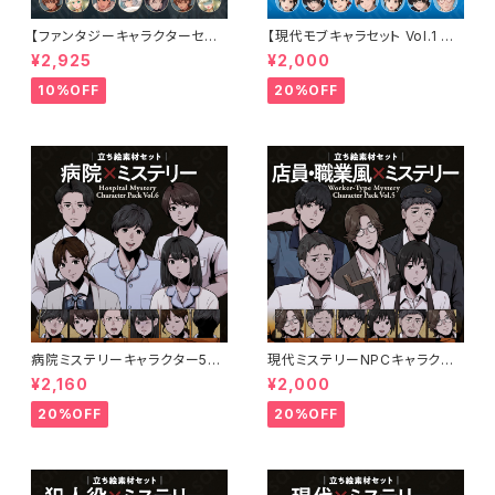
【ファンタジーキャラクターセット
【現代モブキャラセット Vol.1 街
Vol.1 冒険者編】冒険者・弓使
の店員編】コンビニ・ファストフ
¥2,925
¥2,000
い・戦士・僧侶・アサシンの立ち
ード・スーパー・古本屋・オタク
絵素材5人セット・表情差分あり
店員の立ち絵素材5人セット・表
10%OFF
20%OFF
情差分あり
病院ミステリーキャラクター5体
現代ミステリーNPCキャラクタ
セットの立ち絵素材｜医師・看護
ー5体セット｜店員・運転手・情
¥2,160
¥2,000
師・患者・受付
報屋・TRPG向け立ち絵素材
20%OFF
20%OFF