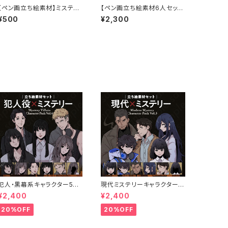
【ペン画立ち絵素材】ミステリ
【ペン画立ち絵素材6人セッ
アスな紫髪の男子高校生・ブ
ト】父母・祖父母・男の子・女の
¥500
¥2,300
レザー制服・右目隠れ・表情
子・家族キャラクターイラスト・
差分6種
全身表情6種
犯人・黒幕系キャラクター5体
現代ミステリーキャラクター5
セットの立ち絵素材｜ペン画
体セットの立ち絵素材｜ペン
¥2,400
¥2,400
調・ミステリー向け｜不良・ヤ
画調・ミステリー・事件系向け
ンデレ・優等生など
｜探偵・刑事・エンジニアなど
20%OFF
20%OFF