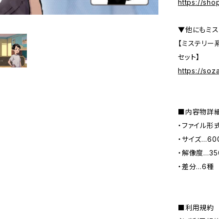
https://sh
▼他にもミス
【ミステリー
セット】
https://so
■内容物詳
・ファイル形
・サイズ…600
・解像度…350
・差分…6種
■利用規約