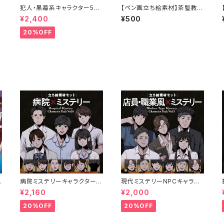
犯人・黒幕系キャラクター5体
【ペン画立ち絵素材】茶髪教師
・
セットの立ち絵素材｜ペン画
風の20代〜30代男性キャラ・
¥2,400
¥500
調・ミステリー向け｜不良・ヤ
サラリーマン・スーツ姿・メガ
ンデレ・優等生など
ネ差分あり・表情6種
20%OFF
病院ミステリーキャラクター5
現代ミステリーNPCキャラク
体セットの立ち絵素材｜医師・
ター5体セット｜店員・運転手・
¥2,160
¥2,000
オ
看護師・患者・受付
情報屋・TRPG向け立ち絵素
材
20%OFF
20%OFF