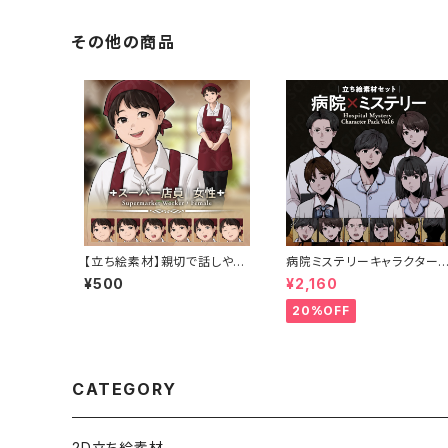
その他の商品
【立ち絵素材】親切で話しやす
病院ミステリーキャラクター5
いスーパー店員の女性キャラ
体セットの立ち絵素材｜医師
¥500
¥2,160
クター・ふくよかな体型・表情7
看護師・患者・受付
種
20%OFF
CATEGORY
2D立ち絵素材