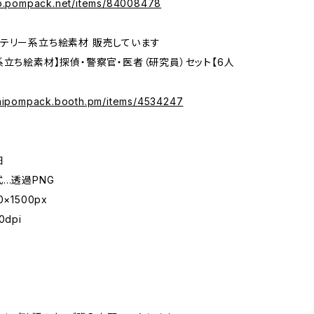
op.pompack.net/items/84008478
テリー系立ち絵素材 販売しています
系立ち絵素材】探偵・警察官・医者（研究員）セット【6人
zaipompack.booth.pm/items/4534247
細
式…透過PNG
×1500px
dpi