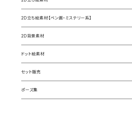
ファンタジー
2D立ち絵素材【ペン画・ミステリー系】
女性
現代
現代
2D背景素材
男性
女性
女性
ファンタジー
ファンタジー
ドット絵素材
男性
男性
女性
現代
背景素材
セット販売
男性
ファンタジー
立ち絵素材
ポーズ集
現代
ファンタジー
現代