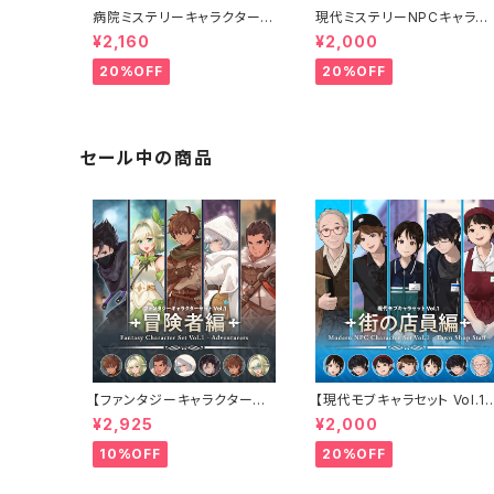
病院ミステリーキャラクター5
現代ミステリーNPCキャラク
体セットの立ち絵素材｜医師・
ター5体セット｜店員・運転手
¥2,160
¥2,000
看護師・患者・受付
情報屋・TRPG向け立ち絵素
材
20%OFF
20%OFF
セール中の商品
【ファンタジーキャラクターセ
【現代モブキャラセット Vol.1
ット Vol.1 冒険者編】冒険者・
街の店員編】コンビニ・ファス
¥2,925
¥2,000
弓使い・戦士・僧侶・アサシン
トフード・スーパー・古本屋・
の立ち絵素材5人セット・表情
タク店員の立ち絵素材5人セ
10%OFF
20%OFF
差分あり
ット・表情差分あり