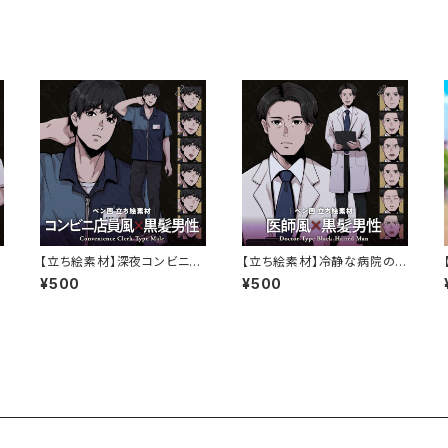
【立ち絵素材】深夜コンビニ店
【立ち絵素材】冷静な病院の
・
員の男性キャラクター｜表情
男性医師風キャラクター｜表
¥500
¥500
7種・ペン画風・TRPG・ミステ
情7種・ペン画風・TRPG・ミス
リー向け
テリー向け