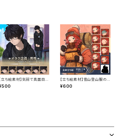
【立ち絵素材】気弱で真面目な
【立ち絵素材】雪山登山服の
オタク店員の男性キャラクタ
赤髪女性のイラスト・現代・三
¥500
¥600
ー・黒髪メガネ・表情7種
つ編み・全身表情10種＋α