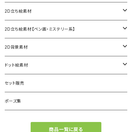
2D立ち絵素材
ファンタジー
2D立ち絵素材【ペン画・ミステリー系】
女性
現代
現代
2D背景素材
男性
女性
女性
ファンタジー
ファンタジー
ドット絵素材
男性
男性
女性
現代
背景素材
セット販売
男性
ファンタジー
立ち絵素材
ポーズ集
現代
ファンタジー
商品一覧に戻る