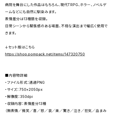
病院を舞台にした作品はもちろん、現代TRPG、ホラー、ノベルゲ
ームなどにも自然に馴染みます。
表情差分は13種類を収録。
日常シーンから緊張感のある場面、不穏な演出まで幅広く使用で
きます。
↓セット版はこちら
https://shop.pompack.net/items/147320750
■内容物詳細
・ファイル形式：透過PNG
・サイズ：750×2050px
・解像度：350dpi
・収録内容：表情差分13種
（無表情／微笑／喜／怒／哀／楽／驚き／泣き／狂気／血まみ