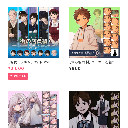
【現代モブキャラセット Vol.1 街
【立ち絵素材】パーカーを着た主
の店員編】コンビニ・ファストフ
人公風な雰囲気の茶髪少年の
¥2,000
¥600
ード・スーパー・古本屋・オタク
イラスト・現代・男の子・小学生・
店員の立ち絵素材5人セット・表
全身表情11種＋α
20%OFF
情差分あり