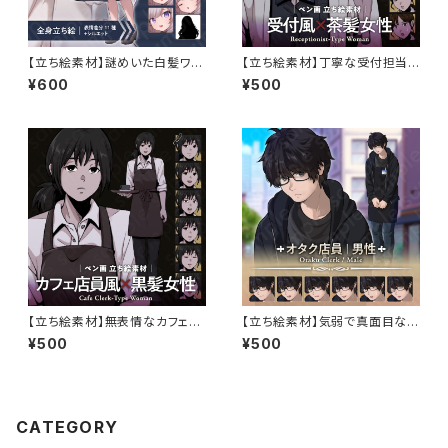
【立ち絵素材】謎めいた白髪ワン
【立ち絵素材】丁寧な受付担当
ピース姿の女の子のイラスト・フ
の女性キャラクター｜表情7種・
¥600
¥500
ァンタジー系・全身表情10種＋
ペン画風・TRPG・ミステリー向
α
け
【立ち絵素材】無表情なカフェ店
【立ち絵素材】気弱で真面目なオ
員の女性キャラクター｜表情7
タク店員の男性キャラクター・黒
¥500
¥500
種・ペン画風・TRPG・ミステリ
髪メガネ・表情7種
ー向け
CATEGORY