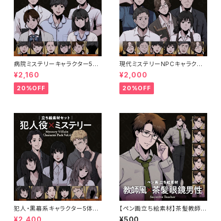
病院ミステリーキャラクター5体
現代ミステリーNPCキャラクタ
セットの立ち絵素材｜医師・看護
ー5体セット｜店員・運転手・情
¥2,160
¥2,000
師・患者・受付
報屋・TRPG向け立ち絵素材
20%OFF
20%OFF
犯人・黒幕系キャラクター5体セ
【ペン画立ち絵素材】茶髪教師風
ットの立ち絵素材｜ペン画調・ミ
の20代〜30代男性キャラ・サラ
¥2,400
¥500