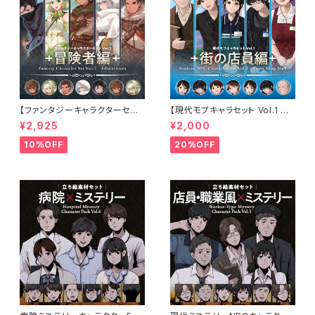
【ファンタジーキャラクターセット
【現代モブキャラセット Vol.1 街
Vol.1 冒険者編】冒険者・弓使
の店員編】コンビニ・ファストフ
¥2,925
¥2,000
い・戦士・僧侶・アサシンの立ち
ード・スーパー・古本屋・オタク
絵素材5人セット・表情差分あり
店員の立ち絵素材5人セット・表
10%OFF
20%OFF
情差分あり