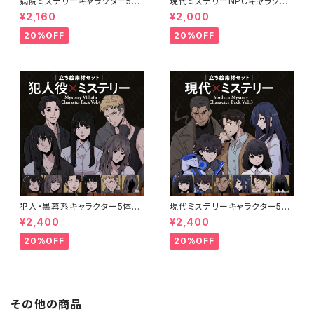
病院ミステリーキャラクター5体
現代ミステリーNPCキャラクタ
セットの立ち絵素材｜医師・看護
ー5体セット｜店員・運転手・情
¥2,160
¥2,000
師・患者・受付
報屋・TRPG向け立ち絵素材
20%OFF
20%OFF
犯人・黒幕系キャラクター5体セ
現代ミステリーキャラクター5体
ットの立ち絵素材｜ペン画調・ミ
セットの立ち絵素材｜ペン画調・
¥2,400
¥2,400
ステリー向け｜不良・ヤンデレ・
ミステリー・事件系向け｜探偵・
優等生など
刑事・エンジニアなど
20%OFF
20%OFF
その他の商品