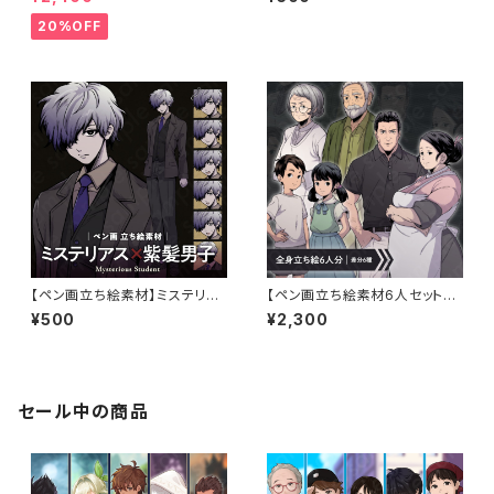
ステリー向け｜不良・ヤンデレ・
リーマン・スーツ姿・メガネ差分
優等生など
あり・表情6種
20%OFF
【ペン画立ち絵素材】ミステリア
【ペン画立ち絵素材6人セット】
スな紫髪の男子高校生・ブレザ
父母・祖父母・男の子・女の子・
¥500
¥2,300
ー制服・右目隠れ・表情差分6種
家族キャラクターイラスト・全身
表情6種
セール中の商品